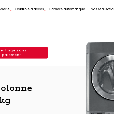
nderie
Contrôle d'accès
Barrière automatique
Nos réalisatio
he-linge sans
e paiement
olonne
kg