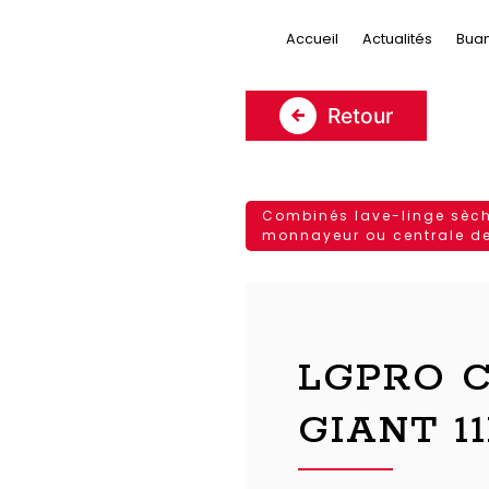
Panneau de gestion des cookies
Accueil
Actualités
Bua
Retour
Combinés lave-linge sèc
monnayeur ou centrale d
LGPRO C
GIANT 11