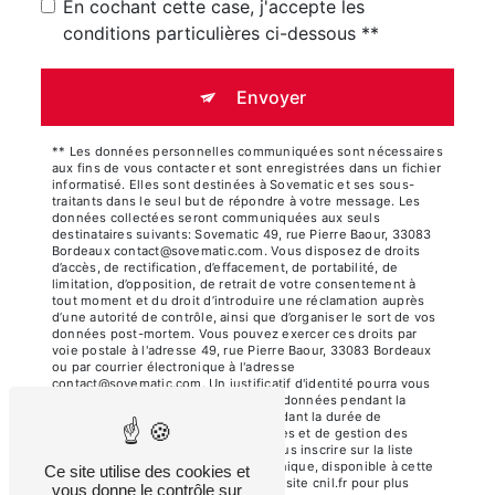
En cochant cette case, j'accepte les
conditions particulières ci-dessous **
Envoyer
** Les données personnelles communiquées sont nécessaires
aux fins de vous contacter et sont enregistrées dans un fichier
informatisé. Elles sont destinées à Sovematic et ses sous-
traitants dans le seul but de répondre à votre message. Les
données collectées seront communiquées aux seuls
destinataires suivants: Sovematic 49, rue Pierre Baour, 33083
Bordeaux contact@sovematic.com. Vous disposez de droits
d’accès, de rectification, d’effacement, de portabilité, de
limitation, d’opposition, de retrait de votre consentement à
tout moment et du droit d’introduire une réclamation auprès
d’une autorité de contrôle, ainsi que d’organiser le sort de vos
données post-mortem. Vous pouvez exercer ces droits par
voie postale à l'adresse 49, rue Pierre Baour, 33083 Bordeaux
ou par courrier électronique à l'adresse
contact@sovematic.com. Un justificatif d'identité pourra vous
être demandé. Nous conservons vos données pendant la
période de prise de contact puis pendant la durée de
prescription légale aux fins probatoires et de gestion des
contentieux. Vous avez le droit de vous inscrire sur la liste
d'opposition au démarchage téléphonique, disponible à cette
Ce site utilise des cookies et
adresse:
Bloctel.gouv.fr
. Consultez le site cnil.fr pour plus
vous donne le contrôle sur