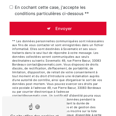
En cochant cette case, j'accepte les
conditions particulières ci-dessous **
Envoyer
** Les données personnelles communiquées sont nécessaires
aux fins de vous contacter et sont enregistrées dans un fichier
informatisé. Elles sont destinées à Sovematic et ses sous-
traitants dans le seul but de répondre à votre message. Les
données collectées seront communiquées aux seuls
destinataires suivants: Sovematic 49, rue Pierre Baour, 33083
Bordeaux contact@sovematic.com. Vous disposez de droits
d’accès, de rectification, d’effacement, de portabilité, de
limitation, d’opposition, de retrait de votre consentement à
tout moment et du droit d’introduire une réclamation auprès
d’une autorité de contrôle, ainsi que d’organiser le sort de vos
données post-mortem. Vous pouvez exercer ces droits par
voie postale à l'adresse 49, rue Pierre Baour, 33083 Bordeaux
ou par courrier électronique à l'adresse
contact@sovematic.com. Un justificatif d'identité pourra vous
être demandé. Nous conservons vos données pendant la
période de prise de contact puis pendant la durée de
prescription légale aux fins probatoires et de gestion des
contentieux. Vous avez le droit de vous inscrire sur la liste
d'opposition au démarchage téléphonique, disponible à cette