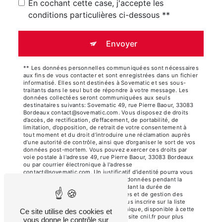
En cochant cette case, j'accepte les
conditions particulières ci-dessous **
Envoyer
** Les données personnelles communiquées sont nécessaires
aux fins de vous contacter et sont enregistrées dans un fichier
informatisé. Elles sont destinées à Sovematic et ses sous-
traitants dans le seul but de répondre à votre message. Les
données collectées seront communiquées aux seuls
destinataires suivants: Sovematic 49, rue Pierre Baour, 33083
Bordeaux contact@sovematic.com. Vous disposez de droits
d’accès, de rectification, d’effacement, de portabilité, de
limitation, d’opposition, de retrait de votre consentement à
tout moment et du droit d’introduire une réclamation auprès
d’une autorité de contrôle, ainsi que d’organiser le sort de vos
données post-mortem. Vous pouvez exercer ces droits par
voie postale à l'adresse 49, rue Pierre Baour, 33083 Bordeaux
ou par courrier électronique à l'adresse
contact@sovematic.com. Un justificatif d'identité pourra vous
être demandé. Nous conservons vos données pendant la
période de prise de contact puis pendant la durée de
prescription légale aux fins probatoires et de gestion des
contentieux. Vous avez le droit de vous inscrire sur la liste
d'opposition au démarchage téléphonique, disponible à cette
Ce site utilise des cookies et
adresse:
Bloctel.gouv.fr
. Consultez le site cnil.fr pour plus
vous donne le contrôle sur